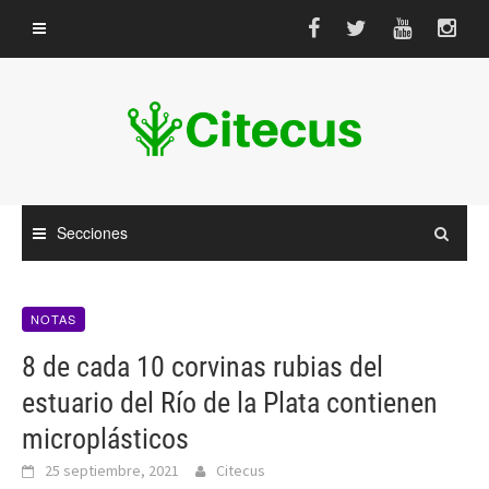
Saltar
al
contenido
Secciones
NOTAS
8 de cada 10 corvinas rubias del
estuario del Río de la Plata contienen
microplásticos
25 septiembre, 2021
Citecus