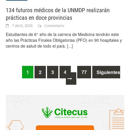
134 futuros médicos de la UNMDP realizarán
prácticas en doce provincias
7 abril, 2026
Comentario
Estudiantes de 6° año de la carrera de Medicina tendrán este
año las Prácticas Finales Obligatorias (PFO) en 90 hospitales y
centros de salud de todo el país.
[...]
Ir
1
2
3
4
77
Siguientes
…
a
las
entradas