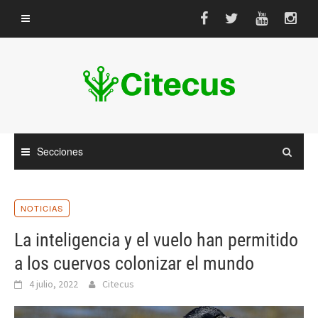
Saltar
al
contenido
Secciones
NOTICIAS
La inteligencia y el vuelo han permitido
a los cuervos colonizar el mundo
4 julio, 2022
Citecus