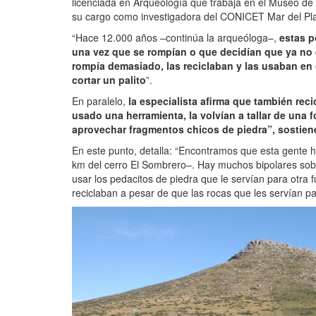
licenciada en Arqueología que trabaja en el Museo de
su cargo como investigadora del CONICET Mar del Pla
“Hace 12.000 años –continúa la arqueóloga–,
estas p
una vez que se rompían o que decidían que ya no e
rompía demasiado, las reciclaban y las usaban en 
cortar un palito
”.
En paralelo,
la especialista afirma que también rec
usado una herramienta, la volvían a tallar de una 
aprovechar fragmentos chicos de piedra”, sostien
En este punto, detalla: “Encontramos que esta gente hi
km del cerro El Sombrero–. Hay muchos bipolares sobre 
usar los pedacitos de piedra que le servían para otra f
reciclaban a pesar de que las rocas que les servían pa