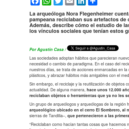
Facebook
WhatsApp
Twitter
Email
LinkedIn
Compar
La arqueóloga Nora Flegenheimer cuenta
pampeana reciclaban sus artefactos de ca
Además, describe cómo el estudio de la
los vínculos sociales que tenían estos 
Por Agustín Casa /
Las sociedades adoptan hábitos que parecieran nuev
necesidad o cambio de paradigma. En el caso del recic
nuestros días, se trata de acciones enmarcadas en la 
plásticos, y abrazar hábitos más amigables con el me
Sin embargo, el reciclaje y la reutilización de objetos 
actualidad. De alguna manera,
hace unos 12.000 añ
reciclaban objetos o herramientas que ya no les s
Un grupo de arqueólogos y arqueólogas de la región 
arqueológico ubicado en el cerro El Sombrero, al n
sierras de Tandilia–,
que pertenecieron a las primera
“Reciclaban como hacían tantas cosas que hacemos n