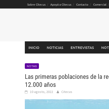
Saltar
Sobre Citecus
Apoyá a Citecus
Contacto
Comercial
al
contenido
INICIO
NOTICIAS
ENTREVISTAS
NOT
NOTAS
Las primeras poblaciones de la r
12.000 años
10 agosto, 2022
Citecus