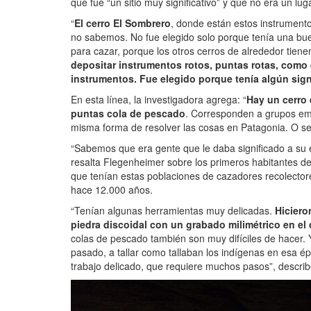
que fue “un sitio muy significativo” y que no era un lug
“
El cerro El Sombrero
, donde están estos instrumento
no sabemos. No fue elegido solo porque tenía una buena
para cazar, porque los otros cerros de alrededor tien
depositar instrumentos rotos, puntas rotas, como 
instrumentos. Fue elegido porque tenía algún sign
En esta línea, la investigadora agrega: “
Hay un cerro 
puntas cola de pescado
. Corresponden a grupos em
misma forma de resolver las cosas en Patagonia. O s
“Sabemos que era gente que le daba significado a su 
resalta Flegenheimer sobre los primeros habitantes de
que tenían estas poblaciones de cazadores recolectore
hace 12.000 años.
“Tenían algunas herramientas muy delicadas.
Hicier
piedra discoidal con un grabado milimétrico en el 
colas de pescado también son muy difíciles de hacer. Y
pasado, a tallar como tallaban los indígenas en esa 
trabajo delicado, que requiere muchos pasos”, describ