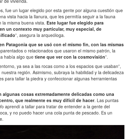
ar de vivienda.
s, fue un lugar elegido por esta gente por alguna cuestión que
 vista hacia la llanura, que les permitía seguir a la fauna
en la misma buena vista.
Este lugar fue elegido para
en un contexto muy particular, muy especial, de
ificado
”, asegura la arqueóloga.
en Patagonia que se usó con el mismo fin, con las mismas
parentados o relacionados que usaron el mismo patrón, la
ea había algo que
tiene que ver con la cosmovisión
”.
entorno, ya sea a las rocas como a los espacios que usaban”,
 nuestra región. Asimismo, subraya la habilidad y la delicadeza
s para tallar la piedra y confeccionar algunas herramientas
on algunas cosas extremadamente delicadas como una
centro, que realmente es muy difícil de hacer
. Las puntas
o aprendí a tallar para tratar de entender a la gente del
época, y no puedo hacer una cola punta de pescado. Es un
e.