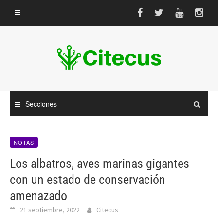
Saltar
al
contenido
Secciones
NOTAS
Los albatros, aves marinas gigantes
con un estado de conservación
amenazado
21 septiembre, 2022
Citecus