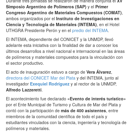
Durante tres jornadas se realizaron de manera conjunta el
XV
Simposio Argentino de Polímeros (SAP)
y el
Primer
Congreso Argentino de Materiales Compuestos (COMAT)
,
ambos organizados por el
Instituto de Investigaciones en
Ciencia y Tecnología de Materiales (INTEMA)
, en el Hotel
UTHGRA Presidente Perón y en el
predio del INTEMA
.
El INTEMA, dependiente del CONICET y la UNMDP, llevó
adelante esta iniciativa con la finalidad de dar a conocer los
últimos desarrollos a nivel nacional e internacional en las áreas
de polímeros y materiales compuestos para la vinculación con
el sector productivo.
El acto de inauguración estuvo a cargo de
Vera Álvarez
,
directora del CONICET Mar del Plata
y del INTEMA, junto al
investigador
Exequiel Rodríguez
y al rector de la UNMDP,
Alfredo Lazzeretti
.
El acontecimiento fue declarado
«Evento de interés turístico»
por el Ente Municipal de Turismo y Cultura de Mar del Plata y
contó con la participación de
más de 400 asistentes
, entre
miembros de la comunidad científica de todo el país y
estudiantes vinculados con la ciencia, ingeniería y tecnología de
polímeros y materiales.