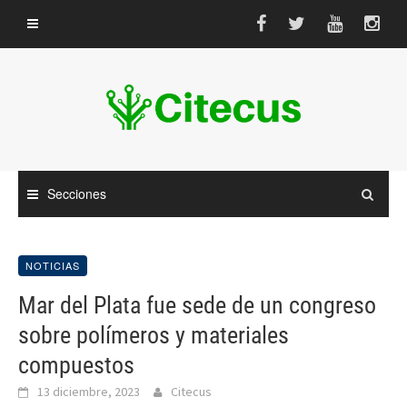
Saltar
al
contenido
Secciones
NOTICIAS
Mar del Plata fue sede de un congreso
sobre polímeros y materiales
compuestos
13 diciembre, 2023
Citecus