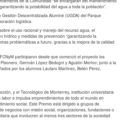
os miembros de la Comunidad “se encargarán del mantenimiento
garantizando la potabilidad del agua a toda la población”.
de Gestión Descentralizada Aluminé (UGDA) del Parque
oración logística.
sobre el uso racional y manejo del recurso agua, el
n hídrico y medidas de prevención “garantizando la
otras problemáticas a futuro, gracias a la mejora de la calidad
-FCNyM participaron desde que comenzó el proyecto los
 Pisonero, Germán López Bedogni y Agustín Merino; junto a la
pañados por los alumnos Lautaro Martínez, Belén Pérez,
ón, y el Tecnológico de Monterrey, institución universitaria
a labor e impulsa emprendimientos de todo el mundo en
imiento social. Este Premio está dirigido a grupos de
e negocios con misión social, organizaciones, fundaciones o
itaria que involucren al menos tres sectores de la sociedad