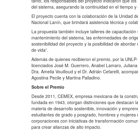
tanto, los responsables del proyecto indicaron que l
del sistema, asegurando la continuidad en el tiempo y 
El proyecto cuenta con la colaboración de la Unidad 
Nacional Lanín, que brindará asistencia técnica y colab
La propuesta también incluye talleres de capacitación 
mantenimiento del sistema, las enfermedades de orige
sostenibilidad del proyecto y la posibilidad de abordar 
de vida”.
Además de quienes recibieron el premio, por la UNLP
licenciados José M. Guerrero, Anabel Lamaro, Juliana
Dra. Amelia Vouilloud y el Dr. Adrián Cefarelli, acom
Agostina Pecile y Martina Palladino.
Sobre el Premio
Desde 2011, CEMEX, empresa mexicana de la construcci
fundada en 1943, otorgan distinciones que destacan l
materia de desarrollo sostenible, innovación y emprend
estudiantes de grado y posgrado, hombres y mujeres d
corporaciones con iniciativas de transformación comun
para crear alianzas de alto impacto.