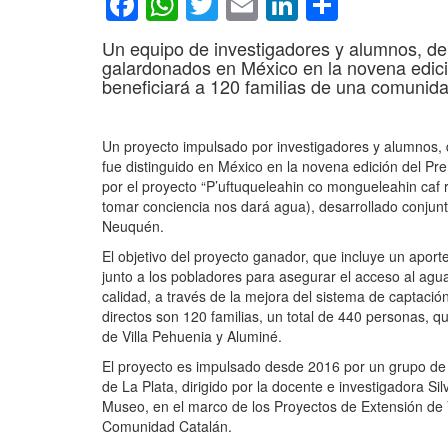
Facebook
WhatsApp
Twitter
Email
LinkedIn
Compar
Un equipo de investigadores y alumnos, de
galardonados en México en la novena edic
beneficiará a 120 familias de una comunid
Un proyecto impulsado por investigadores y alumnos, d
fue distinguido en México en la novena edición del
por el proyecto “P’uftuqueleahin co mongueleahin caf 
tomar conciencia nos dará agua), desarrollado conju
Neuquén.
El objetivo del proyecto ganador, que incluye un aport
junto a los pobladores para asegurar el acceso al a
calidad, a través de la mejora del sistema de captació
directos son 120 familias, un total de 440 personas, q
de Villa Pehuenia y Aluminé.
El proyecto es impulsado desde 2016 por un grupo de 
de La Plata, dirigido por la docente e investigadora Si
Museo, en el marco de los Proyectos de Extensión de Vo
Comunidad Catalán.