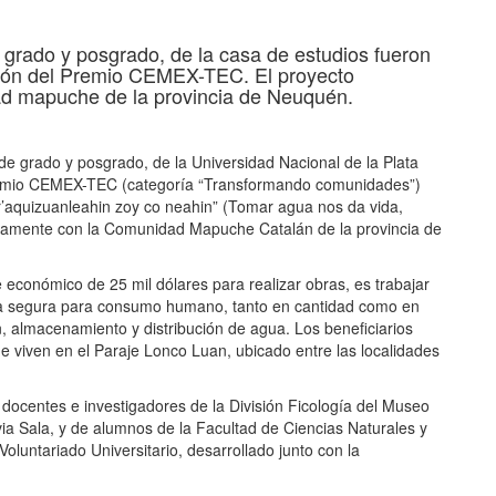
tir
 grado y posgrado, de la casa de estudios fueron
ión del Premio CEMEX-TEC. El proyecto
ad mapuche de la provincia de Neuquén.
e grado y posgrado, de la Universidad Nacional de la Plata
 Premio CEMEX-TEC (categoría “Transformando comunidades”)
r’aquizuanleahin zoy co neahin” (Tomar agua nos da vida,
ntamente con la Comunidad Mapuche Catalán de la provincia de
e económico de 25 mil dólares para realizar obras, es trabajar
gua segura para consumo humano, tanto en cantidad como en
n, almacenamiento y distribución de agua. Los beneficiarios
ue viven en el Paraje Lonco Luan, ubicado entre las localidades
docentes e investigadores de la División Ficología del Museo
lvia Sala, y de alumnos de la Facultad de Ciencias Naturales y
luntariado Universitario, desarrollado junto con la