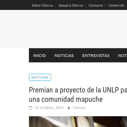
Saltar
Sobre Citecus
Apoyá a Citecus
Contacto
Comercial
al
contenido
INICIO
NOTICIAS
ENTREVISTAS
NOT
NOTICIAS
Premian a proyecto de la UNLP pa
una comunidad mapuche
23 octubre, 2019
Citecus