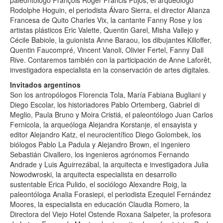
Rodolphe Hoguin, el periodista Álvaro Sierra, el director Alianza
Francesa de Quito Charles Vix, la cantante Fanny Rose y los
artistas plásticos Eric Valette, Quentin Garel, Misha Vallejo y
Cécile Babiole, la guionista Anne Baraou, los dibujantes Killoffer,
Quentin Faucompré, Vincent Vanoli, Olivier Fertel, Fanny Dall
Rive. Contaremos también con la participación de Anne Laforêt,
investigadora especialista en la conservación de artes digitales.
Invitados argentinos
Son los antropólogos Florencia Tola, María Fabiana Bugliani y
Diego Escolar, los historiadores Pablo Ortemberg, Gabriel di
Meglio, Paula Bruno y Moira Cristiá, el paleontólogo Juan Carlos
Fernicola, la arqueóloga Alejandra Korstanje, el ensayista y
editor Alejandro Katz, el neurocientífico Diego Golombek, los
biólogos Pablo La Padula y Alejandro Brown, el ingeniero
Sebastián Civallero, los ingenieros agrónomos Fernando
Andrade y Luis Aguirrezábal, la arquitecta e investigadora Julia
Nowodwroski, la arquitecta especialista en desarrollo
sustentable Erica Pulido, el sociólogo Alexandre Roig, la
paleontóloga Analia Forasiepi, el periodista Ezequiel Fernández
Moores, la especialista en educación Claudia Romero, la
Directora del Viejo Hotel Ostende Roxana Salpeter, la profesora