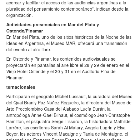
acercar y facilitar el acceso de las audiencias argentinas a la
pluralidad del pensamiento contemporáneo”, indican desde la
organización.
Actividades presenciales en Mar del Plata y
Ostende/Pinamar
En Mar del Plata, uno de los sitios históricos de la Noche de las
Ideas en Argentina, el Museo MAR, ofrecerá una transmisión
del evento al aire libre.
En Ostende y Pinamar, los contenidos audiovisuales se
proyectarán en pantallas al aire libre el 28 y 29 de enero en el
Viejo Hotel Ostende y el 30 y 31 en el Auditorio Piña de
Pinamar.
ternacionales
Participarán el geógrafo Michel Lussault, la curadora del Museo
del Quai Branly Paz Núñez Regueiro, la directora del Museo de
Arte Precolombino Casa del Alabado Lucía Durán, la
antropóloga Anne-Gaël Bilhaut, el cosmólogo Jean-Christophe
Hamilton, el psiquiatra Serge Tisseron, la historiadora Mathilde
Larrère, las escritoras Sarah Al Matary, Angela Lugrin y Elsa
Boyer, los actores Vincent Macaigne y Tania de Montaigne, el
paleontólogo François Roger Francis Pujos, el arqueólogo