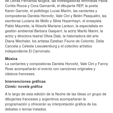
de Letras Fernanda Mugica, las investigadoras feministas Paola
Cortés Rocca y Cora Gamarnik, el dibujante REP, la poeta
Karen Garrote, el politólogo Lucas Martín, las cantantes y
compositoras Daniela Horovitz, Vale Cini y Belén Pasqualini, las
escritoras Luciana de Mello y Silvia Hopenhayn, el ensayista
Pablo Maurette, la filósofa Mariana Larison, la especialista en
gestión ambiental Barbara Gasparri, la actriz Marilú Marini, la
actriz y directora teatral Olivia Diab, la historiadora del arte
Diana Wechsler, los artistas Esteban Feune de Colombi, Delia
Cancela y Celeste Leeuwenburg y el colectivo artístico
independiente El Carromato.
Música
La cantantes y compositoras Daniela Horovitz, Vale Cini y Fanny
Rose acompañarán el evento con canciones originales y
clásicos franceses.
Intervenciones gráficas
Cómic/ novela gráfica
A lo largo de esta edición de la Noche de las Ideas un grupo de
dibujantes franceses y argentinos acompañarán la
programación y ofrecerán su interpretación gráfica de los
debates o temas tratados.