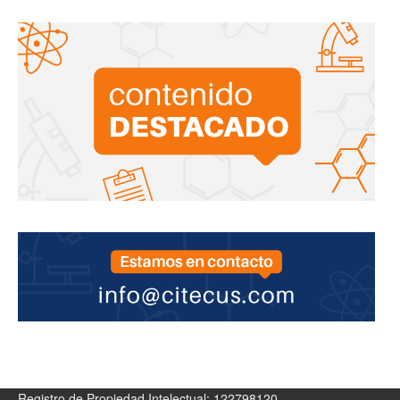
Registro de Propiedad Intelectual: 122798120.