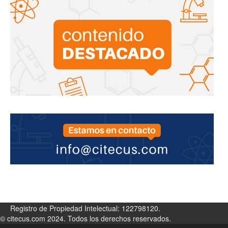
Registro de Propiedad Intelectual: 122798120.
© citecus.com 2024. Todos los derechos reservados.