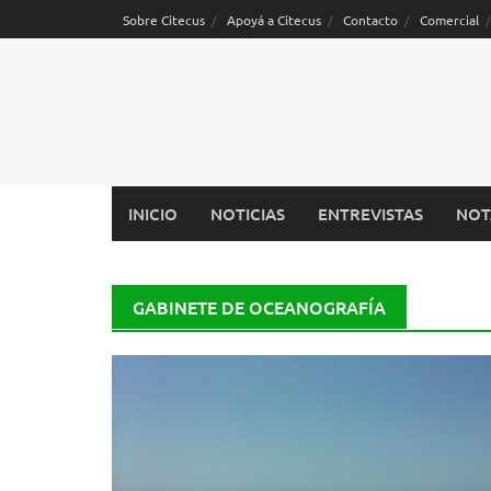
Saltar
Sobre Citecus
Apoyá a Citecus
Contacto
Comercial
al
contenido
INICIO
NOTICIAS
ENTREVISTAS
NOT
GABINETE DE OCEANOGRAFÍA