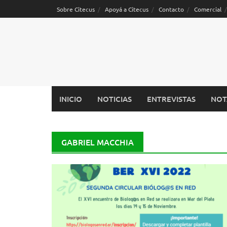
Saltar
Sobre Citecus
Apoyá a Citecus
Contacto
Comercial
al
contenido
INICIO
NOTICIAS
ENTREVISTAS
NOT
GABRIEL MACCHIA