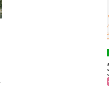
S
c
.