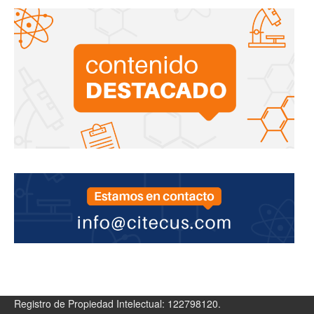
Registro de Propiedad Intelectual: 122798120.