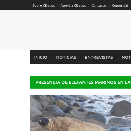
Saltar
Sobre Citecus
Apoyá a Citecus
Contacto
Comercial
al
contenido
INICIO
NOTICIAS
ENTREVISTAS
NOT
PRESENCIA DE ELEFANTES MARINOS EN LA