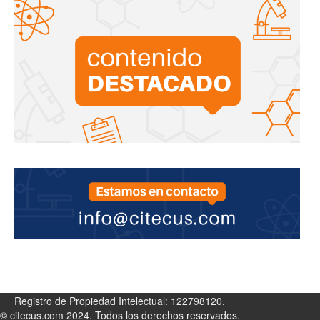
Registro de Propiedad Intelectual: 122798120.
© citecus.com 2024. Todos los derechos reservados.