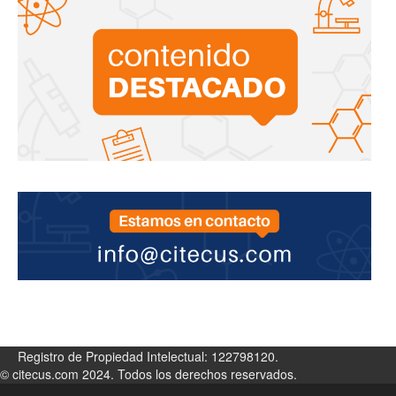
Registro de Propiedad Intelectual: 122798120.
© citecus.com 2024. Todos los derechos reservados.