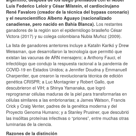
Luis Federico Leloir y César Milstein, el cardiocirujano
René Favaloro (creador de la técnica del bypass coronario)
y el neurocientífico Alberto Aguayo (nacionalizado
canadiense, pero nacido en Bahía Blanca).
Los restantes
ganadores de la región son el epidemiólogo brasileño César
Victora (2017) y su colega colombiana Nubia Muñoz (2009).
La lista de ganadores anteriores incluye a Katalin Karikó y Drew
Weissman, que desarrollaron la tecnología que permitió que
existan las vacunas de ARN mensajero; a Anthony Fauci, el
infectólogo que condujo la respuesta racional a la pandemia de
COVID-19 en Estados Unidos; a Jennifer Doudna y Emmanuell
Charpentier, que crearon la revolucionaria técnica de edición
genética CRISPR; a Luc Montagnier y Robert Gallo, que
descubrieron el VIH; a Shinya Yamanaka, que logró
reprogramar células maduras de la piel para transformarlas en
células similares a las embrionarias; a James Watson, Francis
Crick y Craig Venter, padres de la genética moderna y del
Proyecto Genoma Humano; y a Stanley Prusiner, que descubrió
las insólitas proteínas infectivas o “priones”, entre muchas otras
luminarias de la ciencia.
Razones de la distinción