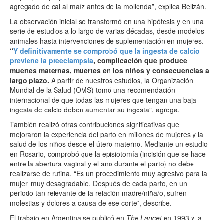
agregado de cal al maíz antes de la molienda”, explica Belizán.
La observación inicial se transformó en una hipótesis y en una
serie de estudios a lo largo de varias décadas, desde modelos
animales hasta intervenciones de suplementación en mujeres.
“
Y definitivamente se comprobó que la ingesta de calcio
previene la preeclampsia
, complicación que produce
muertes maternas, muertes en los niños y consecuencias a
largo plazo.
A partir de nuestros estudios, la Organización
Mundial de la Salud (OMS) tomó una recomendación
internacional de que todas las mujeres que tengan una baja
ingesta de calcio deben aumentar su ingesta”, agrega.
También realizó otras contribuciones significativas que
mejoraron la experiencia del parto en millones de mujeres y la
salud de los niños desde el útero materno. Mediante un estudio
en Rosario, comprobó que la episiotomía (incisión que se hace
entre la abertura vaginal y el ano durante el parto) no debe
realizarse de rutina. “Es un procedimiento muy agresivo para la
mujer, muy desagradable. Después de cada parto, en un
periodo tan relevante de la relación madre/niña/o, sufren
molestias y dolores a causa de ese corte”, describe.
El trabajo en Argentina se publicó en
The Lancet
en 1993 y, a