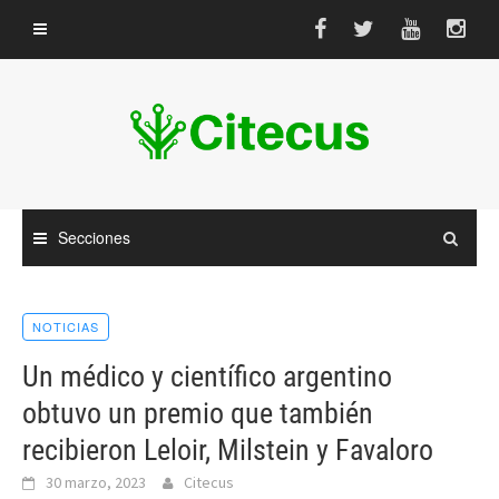
Saltar
al
contenido
Secciones
NOTICIAS
Un médico y científico argentino
obtuvo un premio que también
recibieron Leloir, Milstein y Favaloro
30 marzo, 2023
Citecus