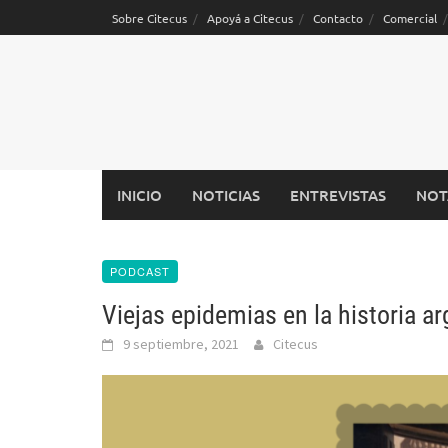
Saltar
Sobre Citecus
Apoyá a Citecus
Contacto
Comercial
al
contenido
INICIO
NOTICIAS
ENTREVISTAS
NOT
PODCAST
Viejas epidemias en la historia ar
9 septiembre, 2021
Citecus