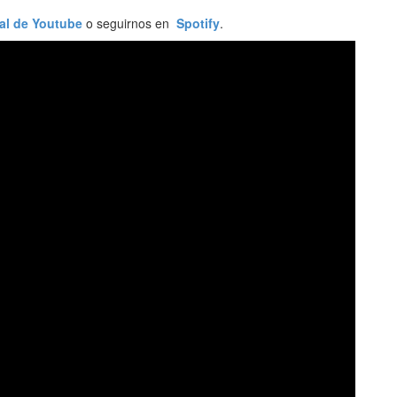
al de Youtube
o seguirnos en
Spotify
.