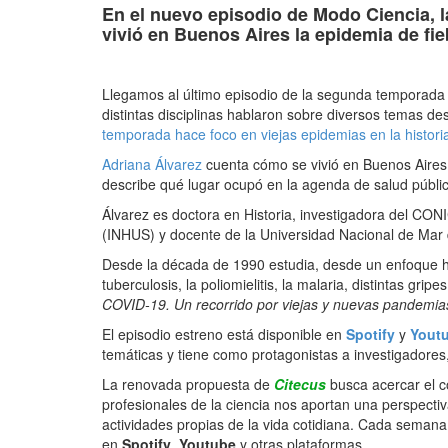
En el nuevo episodio de Modo Ciencia, l
vivió en Buenos Aires la epidemia de fie
Llegamos al último episodio de la segunda temporada d
distintas disciplinas hablaron sobre diversos temas de
temporada hace foco en viejas epidemias en la histori
Adriana Álvarez
cuenta cómo se vivió en Buenos Aires 
describe qué lugar ocupó en la agenda de salud públic
Álvarez es doctora en Historia, investigadora del CON
(INHUS) y docente de la Universidad Nacional de Mar d
Desde la década de 1990 estudia, desde un enfoque his
tuberculosis, la poliomielitis, la malaria, distintas gr
COVID-19. Un recorrido por viejas y nuevas pandemias
El episodio estreno está disponible en
Spotify
y
Yout
temáticas y tiene como protagonistas a investigadores
La renovada propuesta de
Citecus
busca acercar el c
profesionales de la ciencia nos aportan una perspectiv
actividades propias de la vida cotidiana. Cada seman
en
Spotify
,
Youtube
y otras plataformas.