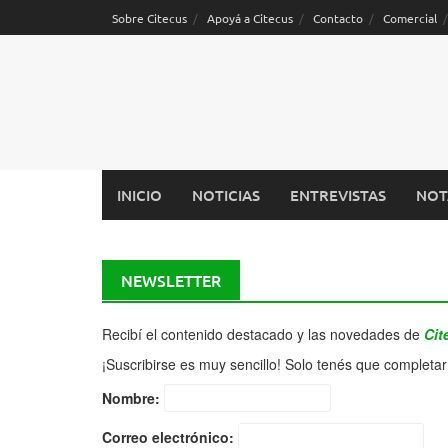
Saltar
Sobre Citecus
Apoyá a Citecus
Contacto
Comercial
al
contenido
INICIO
NOTICIAS
ENTREVISTAS
NOT
NEWSLETTER
Recibí el contenido destacado y las novedades de
Cit
¡Suscribirse es muy sencillo! Solo tenés que completar
Nombre:
Correo electrónico: