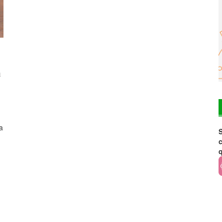
a
a
S
c