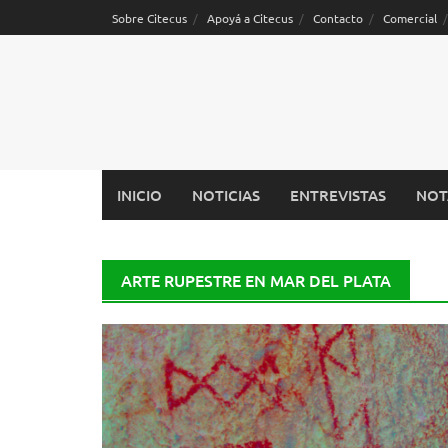
Saltar
Sobre Citecus
Apoyá a Citecus
Contacto
Comercial
al
contenido
INICIO
NOTICIAS
ENTREVISTAS
NOT
ARTE RUPESTRE EN MAR DEL PLATA