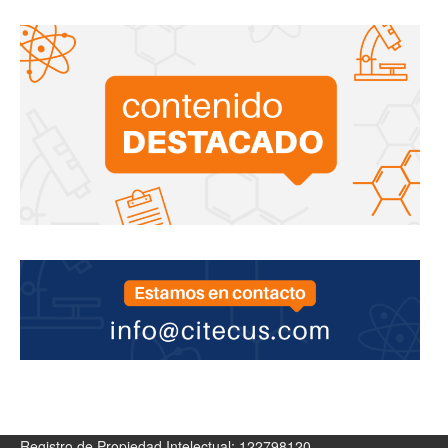
Registro de Propiedad Intelectual: 122798120.