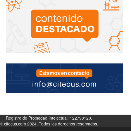
Registro de Propiedad Intelectual: 122798120.
© citecus.com 2024. Todos los derechos reservados.