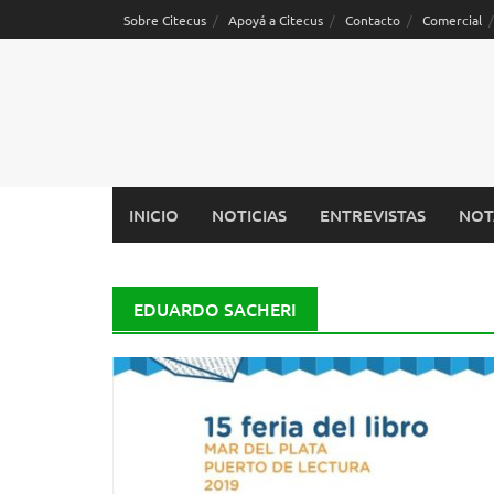
Saltar
Sobre Citecus
Apoyá a Citecus
Contacto
Comercial
al
contenido
INICIO
NOTICIAS
ENTREVISTAS
NOT
EDUARDO SACHERI