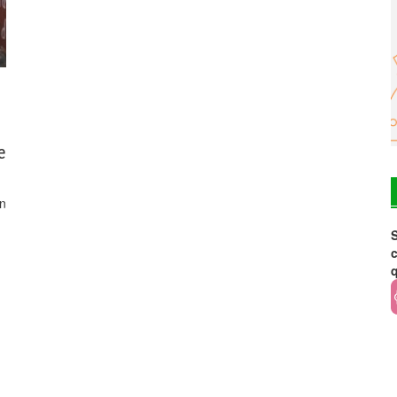
e
rn
S
c