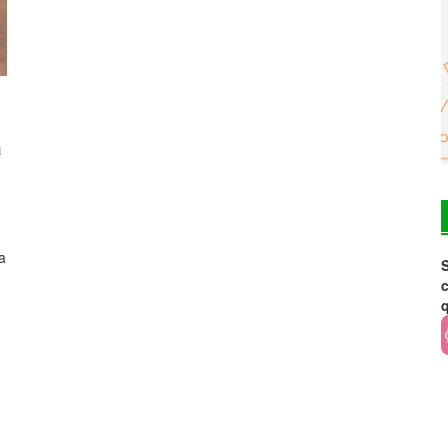
a
a
S
c