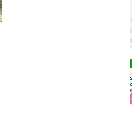
o
S
c