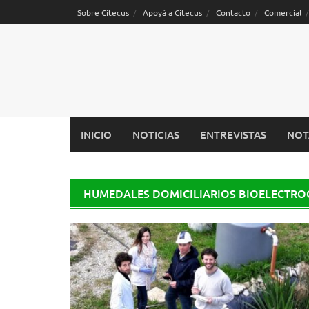
Saltar
Sobre Citecus
Apoyá a Citecus
Contacto
Comercial
al
contenido
INICIO
NOTICIAS
ENTREVISTAS
NOT
HUMEDALES DOMICILIARIOS BIOELECTRO