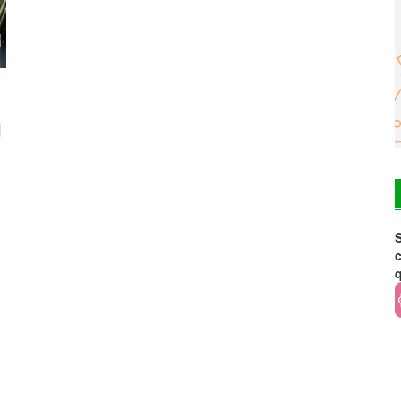
l
S
c