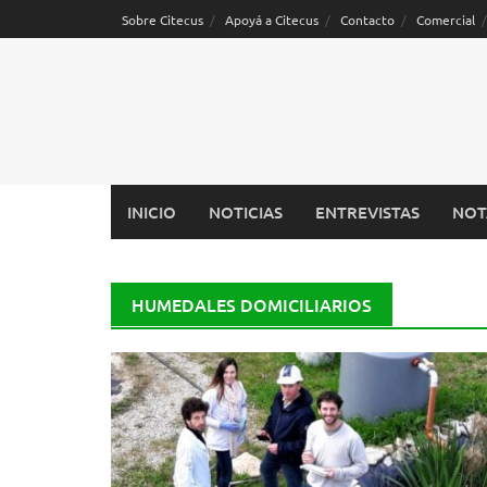
Saltar
Sobre Citecus
Apoyá a Citecus
Contacto
Comercial
al
contenido
INICIO
NOTICIAS
ENTREVISTAS
NOT
HUMEDALES DOMICILIARIOS