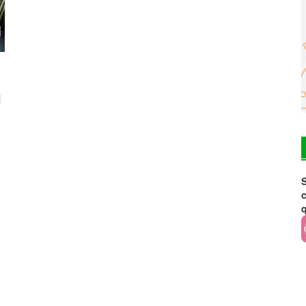
l
S
c