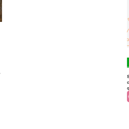
,
S
c