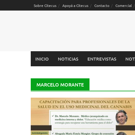
Saltar
Sobre Citecus
Apoyá a Citecus
Contacto
Comercial
al
contenido
INICIO
NOTICIAS
ENTREVISTAS
NOT
MARCELO MORANTE