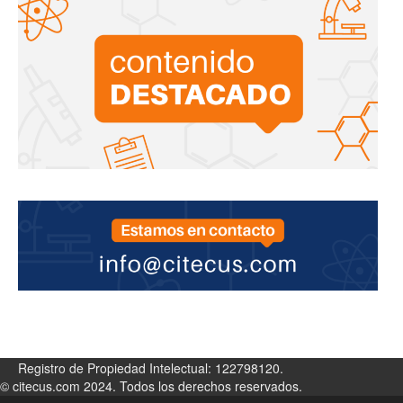
Registro de Propiedad Intelectual: 122798120.
© citecus.com 2024. Todos los derechos reservados.