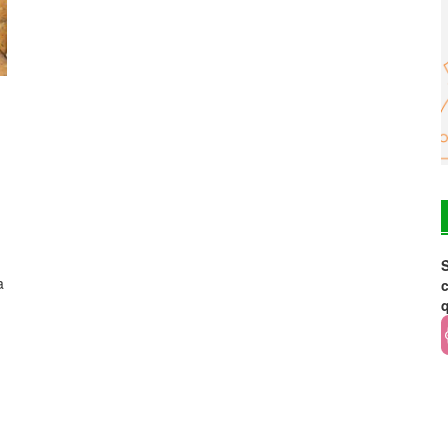
S
a
c