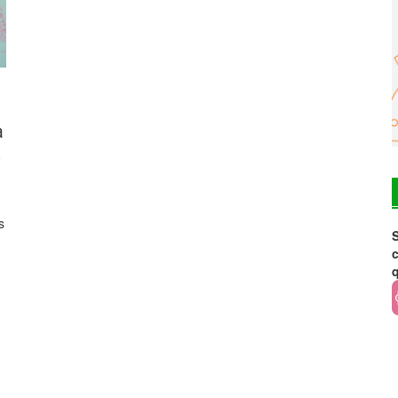
a
s
s
S
c