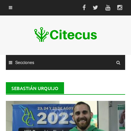
Saltar
al
contenido
Secciones
SEBASTIÁN URQUIJO