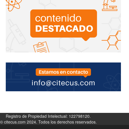
Registro de Propiedad Intelectual: 122798120.
© citecus.com 2024. Todos los derechos reservados.