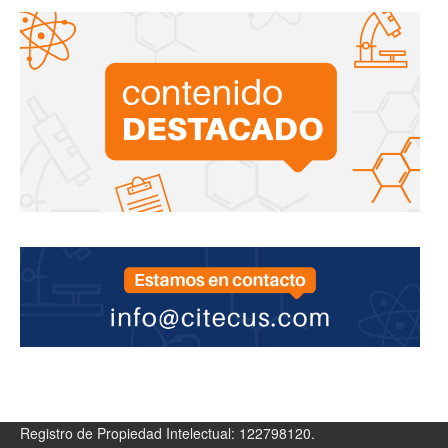
Registro de Propiedad Intelectual: 122798120.