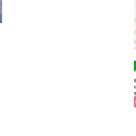
s
S
c