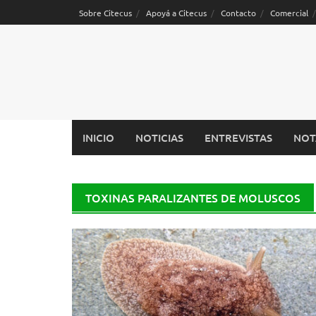
Saltar
Sobre Citecus
Apoyá a Citecus
Contacto
Comercial
al
contenido
INICIO
NOTICIAS
ENTREVISTAS
NOT
TOXINAS PARALIZANTES DE MOLUSCOS