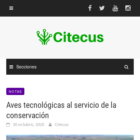
Saltar
al
contenido
Secciones
NOTAS
Aves tecnológicas al servicio de la
conservación
30 octubre, 2020
Citecus