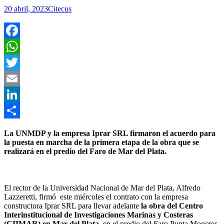
20 abril, 2023
Citecus
Facebook
WhatsApp
Twitter
Email
LinkedIn
Compartir
La UNMDP y la empresa Iprar SRL firmaron el acuerdo para
la puesta en marcha de la primera etapa de la obra que se
realizará en el predio del Faro de Mar del Plata.
El rector de la Universidad Nacional de Mar del Plata, Alfredo
Lazzeretti, firmó este miércoles el contrato con la empresa
constructora Iprar SRL para llevar adelante
la obra del Centro
Interinstitucional de Investigaciones Marinas y Costeras
(CIIMAR) en Mar del Plata
, en el predio del Faro Punta Mogotes.