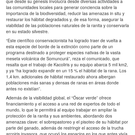
que desde su génesis involucra desde diversas actividades a
las comunidades locales para generar conciencia sobre la
importancia de la biodiversidad, reducir las amenazas in situ y
restaurar los hábitat degradados y, de esa forma, asegurar la
viabilidad de las poblaciones naturales de la ranita y conservarla
en su estado silvestre.
“Este científico conservacionista ha logrado traer de vuelta a
esta especie del borde de la extinción como parte de un
programa destinado a proteger especies nativas de la vasta
meseta volcánica de Somuncurá”, reza el comunicado, que
resalta que el trabajo de Kacoliris y su equipo abarca 5 mil km2,
y ya “ha logrado expandir en un 15 % el hábitat de la rana. Los
1,4 km. adicionales de hábitat restaurado ahora albergan
poblaciones más sanas y densas de ranas en áreas donde
antes no existían”.
Además de la visibilidad global, el “Óscar verde” ofrece
financiamiento y el acceso a una red de expertos de todo el
mundo, lo que le permitirá al equipo trabajar en ampliar la
protección de la ranita y sus ambientes, abordando dos
amenazas clave: el sobrepastoreo y el pisoteo de su hábitat por
parte del ganado, además de restringir el acceso de la trucha
arcoiris invasora, que ocupó los espacios en los que antes vivía,