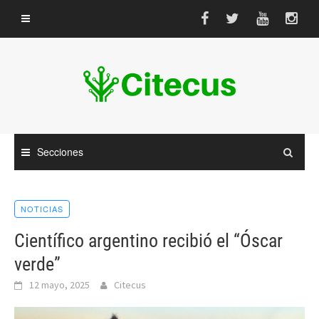
Saltar
al
contenido
Secciones
NOTICIAS
Científico argentino recibió el “Óscar
verde”
12 mayo, 2025
Citecus