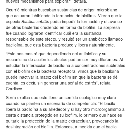
nuevos mecanismos para explorar”, detalla.
Ocurrió mientras buscaban sustancias de origen microbiano
que actuaran inhibiendo la formación de biofilms. Vieron que la
especie
Bacillus subtilis
podía impedir la formación y el avance
de otras bacterias creciendo en forma de biofilm. La sorpresa
fue cuando lograron identificar cuál era la sustancia
responsable de este efecto, y resultó ser un antibiótico llamado
baciloína, que esta bacteria produce y libera naturalmente.
“Esto nos mostró que dependiendo del antibiótico y su
mecanismo de acción los efectos podían ser muy diferentes. Al
estudiar la interacción de baciloína a concentraciones subletales
con el biofilm de la bacteria receptora, vimos que la baciloína
puede inactivar la matriz del biofilm sin que la bacteria se dé
cuenta, es decir, sin generar una señal de estrés”, relata
Cordisco.
Serra explica que esto tiene un sentido ecológico muy claro
cuando se plantea un escenario de competencia: “El bacilo
libera la baciloína a su alrededor y si hay otro microorganismo a
cierta distancia protegido en su biofilm, lo primero que hace es
quitarle la protección de la matriz extracelular, provocando la
desintegración del biofilm. Entonces, a medida que el bacilo