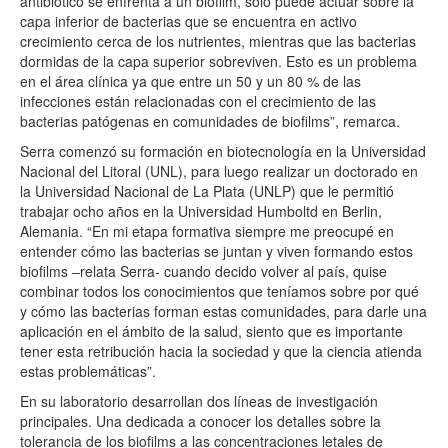
antibiótico se enfrenta a un biofilm, solo puede actuar sobre la
capa inferior de bacterias que se encuentra en activo
crecimiento cerca de los nutrientes, mientras que las bacterias
dormidas de la capa superior sobreviven. Esto es un problema
en el área clínica ya que entre un 50 y un 80 % de las
infecciones están relacionadas con el crecimiento de las
bacterias patógenas en comunidades de biofilms”, remarca.
Serra comenzó su formación en biotecnología en la Universidad
Nacional del Litoral (UNL), para luego realizar un doctorado en
la Universidad Nacional de La Plata (UNLP) que le permitió
trabajar ocho años en la Universidad Humboltd en Berlin,
Alemania. “En mi etapa formativa siempre me preocupé en
entender cómo las bacterias se juntan y viven formando estos
biofilms –relata Serra- cuando decido volver al país, quise
combinar todos los conocimientos que teníamos sobre por qué
y cómo las bacterias forman estas comunidades, para darle una
aplicación en el ámbito de la salud, siento que es importante
tener esta retribución hacia la sociedad y que la ciencia atienda
estas problemáticas”.
En su laboratorio desarrollan dos líneas de investigación
principales. Una dedicada a conocer los detalles sobre la
tolerancia de los biofilms a las concentraciones letales de