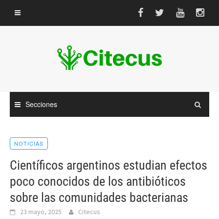
Saltar
al
contenido
Secciones
NOTICIAS
Científicos argentinos estudian efectos
poco conocidos de los antibióticos
sobre las comunidades bacterianas
23 mayo, 2025
Citecus