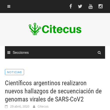
Saltar
al
contenido
Secciones
NOTICIAS
Científicos argentinos realizaron
nuevos hallazgos de secuenciación de
genomas virales de SARS-CoV2
29 abril, 2020
Citecus