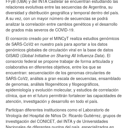
FFyB (UBA) y del INTA Castelar se encuentran estudiando las
relaciones evolutivas entre las secuencias de Argentina, su
diversidad y distribución geográfica y temporal dentro del país.
A su vez, con un mayor número de secuencias se podrá
analizar la correlación entre cambios genéticos y el desarrollo
de grados más severos de COVID-19.
El consorcio creado por el MINCyT realiza estudios genómicos
de SARS-CoV2 en nuestro país para aportar a los datos
genómicos globales de circulación viral en la base de datos
GISAID (
Global Initiative on Sharing All Influenza Data
). El
consorcio federal se propone trabajar de forma articulada y
colaborativa en diferentes objetivos, entre los que se
encuentran: secuenciación de los genomas circulantes de
SARS-CoV2, análisis a gran escala de secuencias, ensamblado
de genomas, análisis filogenéticos y filogeográficos,
epidemiología y evolución molecular, y estudios de correlación
clínica, que en el futuro permitirán fortalecer las capacidades de
atención, investigación y desarrollo en todo el país.
Participan diferentes instituciones como el Laboratorio de
Virología del Hospital de Niños Dr. Ricardo Gutiérrez, grupos de
investigación del CONICET, del INTA y de Universidades
Nacionales de diferentes puntos del país, especializados en