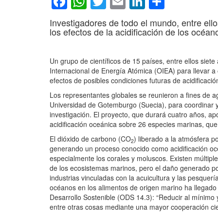
Facebook
WhatsApp
Twitter
Email
LinkedIn
Compar
Investigadores de todo el mundo, entre ell
los efectos de la acidificación de los océa
Un grupo de científicos de 15 países, entre ellos siet
Internacional de Energía Atómica (OIEA) para llevar a
efectos de posibles condiciones futuras de acidificació
Los representantes globales se reunieron a fines de a
Universidad de Gotemburgo (Suecia), para coordinar y p
investigación. El proyecto, que durará cuatro años, a
acidificación oceánica sobre 26 especies marinas, que
El dióxido de carbono (CO
) liberado a la atmósfera 
2
generando un proceso conocido como acidificación oce
especialmente los corales y moluscos. Existen múltiple
de los ecosistemas marinos, pero el daño generado por
industrias vinculadas con la acuicultura y las pesquerí
océanos en los alimentos de origen marino ha llegado
Desarrollo Sostenible (ODS 14.3): “Reducir al mínimo y 
entre otras cosas mediante una mayor cooperación cient