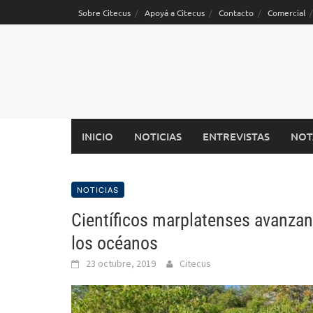
Saltar
Sobre Citecus
Apoyá a Citecus
Contacto
Comercial
al
contenido
INICIO
NOTICIAS
ENTREVISTAS
NOT
NOTICIAS
Científicos marplatenses avanzan
los océanos
23 octubre, 2019
Citecus