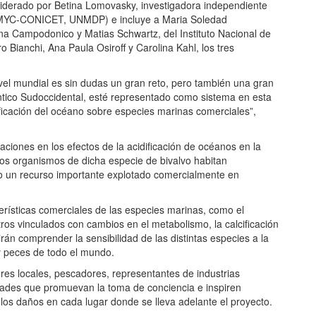
 liderado por Betina Lomovasky, investigadora independiente
 (IIMYC-CONICET, UNMDP) e incluye a Maria Soledad
na Campodonico y Matias Schwartz, del Instituto Nacional de
 Bianchi, Ana Paula Osiroff y Carolina Kahl, los tres
ivel mundial es sin dudas un gran reto, pero también una gran
lántico Sudoccidental, esté representado como sistema en esta
ificación del océano sobre especies marinas comerciales”,
gaciones en los efectos de la acidificación de océanos en la
s organismos de dicha especie de bivalvo habitan
ndo un recurso importante explotado comercialmente en
erísticas comerciales de las especies marinas, como el
otros vinculados con cambios en el metabolismo, la calcificación
rán comprender la sensibilidad de las distintas especies a la
y peces de todo el mundo.
res locales, pescadores, representantes de industrias
idades que promuevan la toma de conciencia e inspiren
 los daños en cada lugar donde se lleva adelante el proyecto.