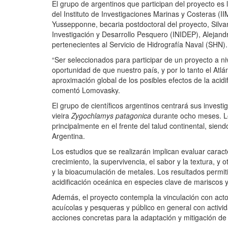
El grupo de argentinos que participan del proyecto es
del Instituto de Investigaciones Marinas y Costeras
Yussepponne, becaria postdoctoral del proyecto, Silva
Investigación y Desarrollo Pesquero (INIDEP), Alejandro
pertenecientes al Servicio de Hidrografía Naval (SHN).
“Ser seleccionados para participar de un proyecto a n
oportunidad de que nuestro país, y por lo tanto el At
aproximación global de los posibles efectos de la acid
comentó Lomovasky.
El grupo de científicos argentinos centrará sus investi
vieira
Zygochlamys patagonica
durante ocho meses. Lo
principalmente en el frente del talud continental, sie
Argentina.
Los estudios que se realizarán implican evaluar caract
crecimiento, la supervivencia, el sabor y la textura, y 
y la bioacumulación de metales. Los resultados permiti
acidificación oceánica en especies clave de mariscos 
Además, el proyecto contempla la vinculación con acto
acuícolas y pesqueras y público en general con activ
acciones concretas para la adaptación y mitigación de