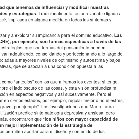
ad que tenemos de influenciar y modificar nuestras
des y estrategias
. Tradicionalmente, es una variable ligada al
decir, implicada en alguna medida en todos los síntomas y
ar y a explorar su implicancia para el dominio educativo.
Las
CRE), por ejemplo, son formas específicas a través de las
s estrategias, que son formas del pensamiento pueden
 van adquiriendo, consolidando y perfeccionando a lo largo del
sociadas a mayores niveles de optimismo y autoestima y bajos
tativas, que se asocian a una condición opuesta a las
como “anteojos” con los que miramos los eventos: si tengo
pre el lado oscuro de las cosas, y esta visión profundiza mi
nción en aspectos negativos y así sucesivamente. Pero el
r en ciertos estados, por ejemplo, regular mejor o no el estrés,
grave, por ejemplo”. Las investigaciones que María Laura
ilización predice sintomatología depresiva y ansiosa, pero
emás, encontraron que “
los niños con mayor capacidad de
ran mejor implementación de la estrategia de
os permiten aportar para el diseño y contenido de los