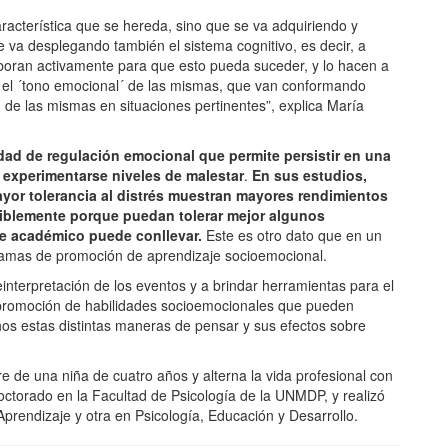
aracterística que se hereda, sino que se va adquiriendo y
e va desplegando también el sistema cognitivo, es decir, a
boran activamente para que esto pueda suceder, y lo hacen a
s, el ´tono emocional´ de las mismas, que van conformando
 de las mismas en situaciones pertinentes”, explica María
lidad de regulación emocional que permite persistir en una
n experimentarse niveles de malestar
.
En sus estudios,
yor tolerancia al distrés muestran mayores rendimientos
siblemente porque puedan tolerar mejor algunos
e académico puede conllevar.
Este es otro dato que en un
ogramas de promoción de aprendizaje socioemocional.
einterpretación de los eventos y a brindar herramientas para el
e promoción de habilidades socioemocionales que pueden
iños estas distintas maneras de pensar y sus efectos sobre
e de una niña de cuatro años y alterna la vida profesional con
 doctorado en la Facultad de Psicología de la UNMDP, y realizó
Aprendizaje y otra en Psicología, Educación y Desarrollo.