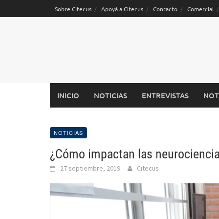
Saltar
Sobre Citecus
Apoyá a Citecus
Contacto
Comercial
al
contenido
INICIO
NOTICIAS
ENTREVISTAS
NOT
NOTICIAS
¿Cómo impactan las neurociencias
27 septiembre, 2019
Citecus