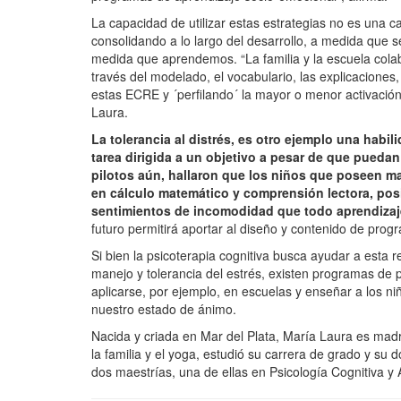
La capacidad de utilizar estas estrategias no es una c
consolidando a lo largo del desarrollo, a medida que s
medida que aprendemos. “La familia y la escuela cola
través del modelado, el vocabulario, las explicacione
estas ECRE y ´perfilando´ la mayor o menor activación
Laura.
La tolerancia al distrés, es otro ejemplo una habi
tarea dirigida a un objetivo a pesar de que pueda
pilotos aún, hallaron que los niños que poseen ma
en cálculo matemático y comprensión lectora, po
sentimientos de incomodidad que todo aprendizaj
futuro permitirá aportar al diseño y contenido de pr
Si bien la psicoterapia cognitiva busca ayudar a esta r
manejo y tolerancia del estrés, existen programas d
aplicarse, por ejemplo, en escuelas y enseñar a los n
nuestro estado de ánimo.
Nacida y criada en Mar del Plata, María Laura es madr
la familia y el yoga, estudió su carrera de grado y su
dos maestrías, una de ellas en Psicología Cognitiva y 