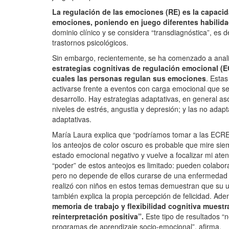
La regulación de las emociones (RE) es la capacid
emociones, poniendo en juego diferentes habilida
dominio clínico y se considera “transdiagnóstica”, es 
trastornos psicológicos.
Sin embargo, recientemente, se ha comenzado a analiz
estrategias cognitivas de regulación emocional (E
cuales las personas regulan sus emociones
. Esta
activarse frente a eventos con carga emocional que se
desarrollo. Hay estrategias adaptativas, en general a
niveles de estrés, angustia y depresión; y las no adap
adaptativas.
María Laura explica que “podríamos tomar a las ECRE 
los anteojos de color oscuro es probable que mire siem
estado emocional negativo y vuelve a focalizar mi ate
“poder” de estos anteojos es limitado: pueden colabora
pero no depende de ellos curarse de una enfermedad 
realizó con niños en estos temas demuestran que su ut
también explica la propia percepción de felicidad. Ad
memoria de trabajo y flexibilidad cognitiva muest
reinterpretación positiva”.
Este tipo de resultados “n
programas de aprendizaje socio-emocional”, afirma.