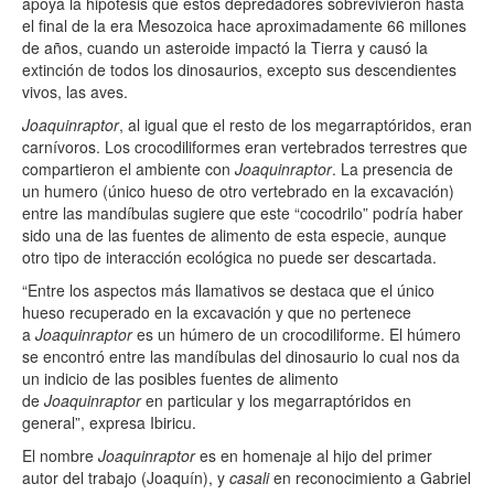
apoya la hipótesis que estos depredadores sobrevivieron hasta
el final de la era Mesozoica hace aproximadamente 66 millones
de años, cuando un asteroide impactó la Tierra y causó la
extinción de todos los dinosaurios, excepto sus descendientes
vivos, las aves.
Joaquinraptor
, al igual que el resto de los megarraptóridos, eran
carnívoros. Los crocodiliformes eran vertebrados terrestres que
compartieron el ambiente con
Joaquinraptor
. La presencia de
un humero (único hueso de otro vertebrado en la excavación)
entre las mandíbulas sugiere que este “cocodrilo” podría haber
sido una de las fuentes de alimento de esta especie, aunque
otro tipo de interacción ecológica no puede ser descartada.
“Entre los aspectos más llamativos se destaca que el único
hueso recuperado en la excavación y que no pertenece
a
Joaquinraptor
es un húmero de un crocodiliforme. El húmero
se encontró entre las mandíbulas del dinosaurio lo cual nos da
un indicio de las posibles fuentes de alimento
de
Joaquinraptor
en particular y los megarraptóridos en
general”, expresa Ibiricu.
El nombre
Joaquinraptor
es en homenaje al hijo del primer
autor del trabajo (Joaquín), y
casali
en reconocimiento a Gabriel