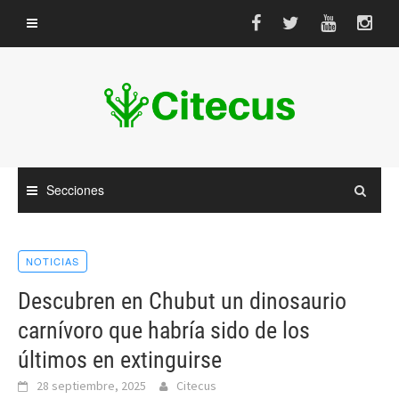
Saltar
al
contenido
Secciones
NOTICIAS
Descubren en Chubut un dinosaurio
carnívoro que habría sido de los
últimos en extinguirse
28 septiembre, 2025
Citecus