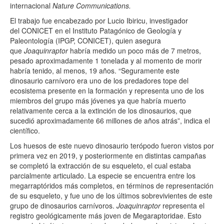
internacional
Nature Communications.
El trabajo fue encabezado por Lucio Ibiricu, investigador
del
CONICET
en el Instituto Patagónico de Geología y
Paleontología (IPGP,
CONICET
), quien asegura
que
Joaquinraptor
habría medido un poco más de 7 metros,
pesado aproximadamente 1 tonelada y al momento de morir
habría tenido, al menos, 19 años. “Seguramente este
dinosaurio carnívoro era uno de los predadores tope del
ecosistema presente en la formación y representa uno de los
miembros del grupo más jóvenes ya que habría muerto
relativamente cerca a la extinción de los dinosaurios, que
sucedió aproximadamente 66 millones de años atrás”, indica el
científico.
Los huesos de este nuevo dinosaurio terópodo fueron vistos por
primera vez en 2019, y posteriormente en distintas campañas
se completó la extracción de su esqueleto, el cual estaba
parcialmente articulado. La especie se encuentra entre los
megarraptóridos más completos, en términos de representación
de su esqueleto, y fue uno de los últimos sobrevivientes de este
grupo de dinosaurios carnívoros.
Joaquinraptor
representa el
registro geológicamente más joven de Megaraptoridae. Esto