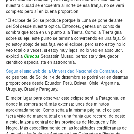
nuestra ciudad se encuentra al norte de esa franja, no se verá
completo pero sí en buena proporción.
“El eclipse de Sol se produce porque la Luna se pone delante
del Sol desde nuestra óptica. Entonces, genera un conito de
sombra que toca en un punto a la Tierra. Como la Tierra gira
sobre su eje, este punto se termina convirtiendo en una faja. Si
yo estoy abajo de esa faja veo el eclipse, pero si no estoy no lo
veo total o a veces, si estoy muy lejos, no lo veo en absoluto”,
explicó a
Citecus
Sebastián Musso, periodista y divulgador
científico especialista en astronomía.
Según el sitio web de la Universidad Nacional de Comahue
, el
eclipse total de Sol del 14 de diciembre se podrá ver en distintas
proporciones desde Ecuador, Perú, Bolivia, Chile, Argentina,
Uruguay, Brasil y Paraguay.
El mejor lugar para observar este eclipse será la Patagonia, en
donde la sombra será más extensa: unos dos minutos
aproximadamente. Como señala la misma página, el eclipse
“será visto de manera total en una franja que recorre, de oeste
a este, la zona central de las provincias de Neuquén y Río
Negro. Más específicamente en las localidades cordilleranas de
Aluminé y Junín de los Andes; en Las Coloradas y Piedra del