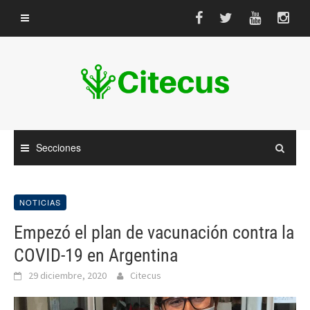
Saltar
al
contenido
Secciones
NOTICIAS
Empezó el plan de vacunación contra la
COVID-19 en Argentina
29 diciembre, 2020
Citecus