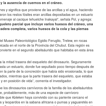
 la ausencia de cuernos en el cráneo.
es y significa que proviene de las arcillas y el agua, haciendo
ron los restos fósiles eran arcillas depositadas en un estuario
menaje al cacique tehuelche Inakayal”, señala Pol, y agrega:
ueleto parcial que incluye varios huesos del cráneo, una
cadera completa, varios huesos de la cola y las piernas
del Museo Paleontológico Egidio Feruglio, Trelew, en rocas
icada en el norte de la Provincia del Chubut. Esta región es
onvierte en el segundo abelisáurido que habitaba en esta área
 la mitad trasera del esqueleto del dinosaurio. Seguramente
hasta un estuario, donde fue sepultado poco tiempo después de
n la parte de la concreción que había sido erosionada, lo que
ados, mientras que la parte trasera del esqueleto, que estaba
 y en posición de vida”, comenta el investigador.
 los dinosaurios carnívoros de la familia de los abelisáuridos
ue, probablemente, más de una especie de carnívoro
ible que
Koleken
haya convivido con su pariente cercano el
s y leopardos en la sabana africana o pumas y yaguaretés en