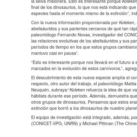
la selva misionera. Esto es interesante porque
Koleke
final de los dinosaurios, lo que nos está indicando qu
especies hasta el momento mismo de la extinción”, indi
Con la nueva información proporcionada por
Koleken
,
abelisáuridos y sus parientes cercanos de qué tan rápi
paleontólogo Fernando Novas, investigador del CONIC
las relaciones evolutivas de los abelisáuridos y sus 
períodos de tiempo en los que estos grupos cambiaron
mantuvo casi en pausa”.
“Esto es interesante porque nos llevará en el futuro 
marcados en la evolución de estos carnívoros.”, agreg
El descubrimiento de esta nueva especie amplía el cono
respecto, otro autor del trabajo, el paleontólogo Mat
Neuquén, subraya:“
Koleken
refuerza la idea de que va
hábitats durante ese período. Además, demuestra que
otros grupos de dinosaurios. Pensamos que estos eran
extinción que borró a los dinosaurios de nuestro plane
El equipo de investigación está integrado, además, po
(CONICET-IIPG, UNRN) y Michael Pittman (The Chines