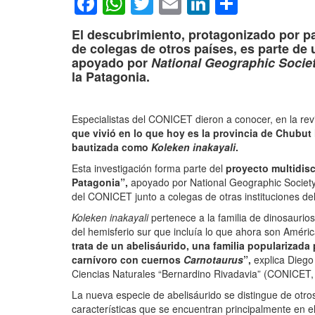
Facebook
WhatsApp
Twitter
Email
LinkedIn
Compar
El descubrimiento, protagonizado por p
de colegas de otros países, es parte de 
apoyado por
National Geographic Socie
la Patagonia.
Especialistas del CONICET dieron a conocer, en la rev
que vivió en lo que hoy es la provincia de Chubut
bautizada como
Koleken inakayali
.
Esta investigación forma parte del
proyecto multidisc
Patagonia”,
apoyado por National Geographic Society 
del CONICET junto a colegas de otras instituciones del 
Koleken inakayali
pertenece a la familia de dinosauri
del hemisferio sur que incluía lo que ahora son América
trata de un abelisáurido, una familia popularizada
carnívoro con cuernos
Carnotaurus
”,
explica Diego
Ciencias Naturales “Bernardino Rivadavia” (CONICET, 
La nueva especie de abelisáurido se distingue de otro
características que se encuentran principalmente en e