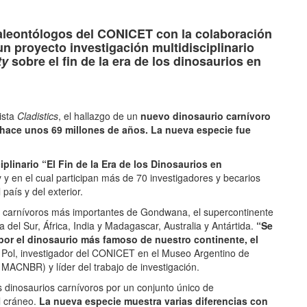
tir
aleontólogos del
CONICET
con la colaboración
un proyecto investigación multidisciplinario
ty
sobre el fin de la era de los dinosaurios en
ista
Cladistics
, el hallazgo de un
nuevo dinosaurio carnívoro
 hace unos 69 millones de años. La nueva especie fue
iplinario “El Fin de la Era de los Dinosaurios en
y en el cual participan más de 70 investigadores y becarios
país y del exterior.
os carnívoros más importantes de Gondwana, el supercontinente
 del Sur, África, India y Madagascar, Australia y Antártida.
“Se
 por el dinosaurio más famoso de nuestro continente, el
 Pol, investigador del CONICET en el Museo Argentino de
MACNBR) y líder del trabajo de investigación.
s dinosaurios carnívoros por un conjunto único de
l cráneo.
La nueva especie muestra varias diferencias con