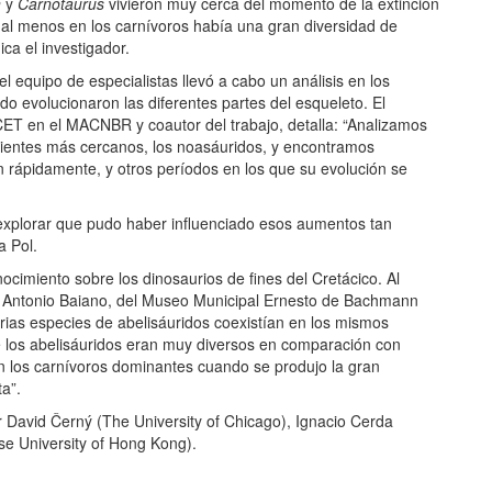
n
y
Carnotaurus
vivieron muy cerca del momento de la extinción
e al menos en los carnívoros había una gran diversidad de
ca el investigador.
 el equipo de especialistas llevó a cabo un análisis en los
do evolucionaron las diferentes partes del esqueleto. El
ET en el MACNBR y coautor del trabajo, detalla: “Analizamos
parientes más cercanos, los noasáuridos, y encontramos
 rápidamente, y otros períodos en los que su evolución se
a explorar que pudo haber influenciado esos aumentos tan
a Pol.
cimiento sobre los dinosaurios de fines del Cretácico. Al
tia Antonio Baiano, del Museo Municipal Ernesto de Bachmann
rias especies de abelisáuridos coexistían en los mismos
 los abelisáuridos eran muy diversos en comparación con
 los carnívoros dominantes cuando se produjo la gran
ta”.
r David Černý (The University of Chicago), Ignacio Cerda
e University of Hong Kong).