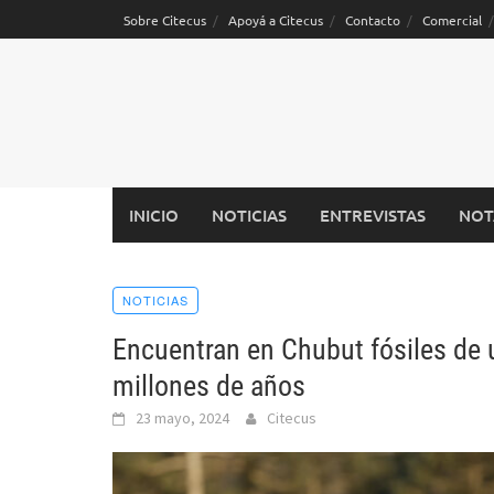
Saltar
Sobre Citecus
Apoyá a Citecus
Contacto
Comercial
al
contenido
INICIO
NOTICIAS
ENTREVISTAS
NOT
NOTICIAS
Encuentran en Chubut fósiles de 
millones de años
23 mayo, 2024
Citecus