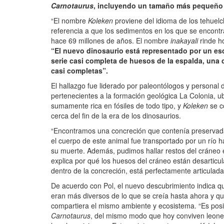
Carnotaurus
, incluyendo un tamaño más pequeño y
“El nombre
Koleken
proviene del idioma de los tehuelch
referencia a que los sedimentos en los que se encontra
hace 69 millones de años. El nombre
inakayali
rinde ho
“El nuevo dinosaurio está representado por un esq
serie casi completa de huesos de la espalda, una 
casi completas”.
El hallazgo fue liderado por paleontólogos y personal 
pertenecientes a la formación geológica La Colonia, ub
sumamente rica en fósiles de todo tipo, y
Koleken
se c
cerca del fin de la era de los dinosaurios.
“Encontramos una concreción que contenía preservada
el cuerpo de este animal fue transportado por un río 
su muerte. Además, pudimos hallar restos del cráneo e
explica por qué los huesos del cráneo están desarticul
dentro de la concreción, está perfectamente articulada
De acuerdo con Pol, el nuevo descubrimiento indica que
eran más diversos de lo que se creía hasta ahora y q
compartiera el mismo ambiente y ecosistema. “Es pos
Carnotaurus
, del mismo modo que hoy conviven leone