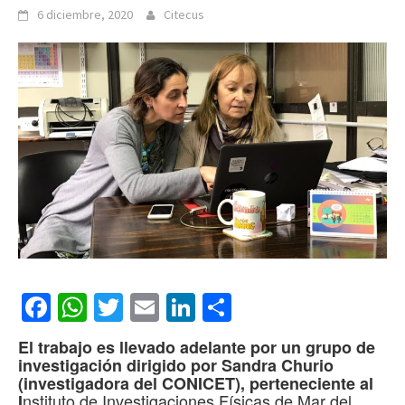
6 diciembre, 2020
Citecus
Facebook
WhatsApp
Twitter
Email
LinkedIn
Compartir
El trabajo es llevado adelante por un
grupo de
investigación dirigido por Sandra Churio
(investigadora del CONICET), perteneciente al
nstituto de Investigaciones Físicas de Mar del
I